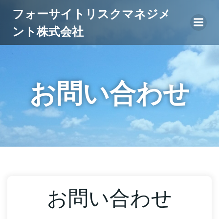
コ
フォーサイトリスクマネジメ
ン
ント株式会社
テ
ン
ツ
へ
ス
お問い合わせ
キ
ッ
プ
お問い合わせ