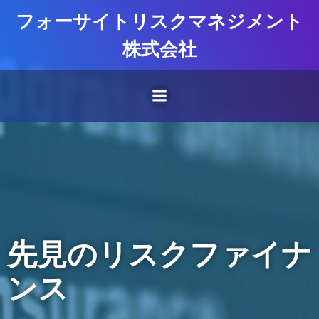
コ
フォーサイトリスクマネジメント
ン
テ
株式会社
ン
ツ
へ
ス
キ
ッ
プ
先見のリスクファイナ
ンス