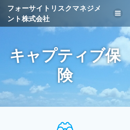
コ
フォーサイトリスクマネジメ
ン
ント株式会社
テ
ン
ツ
へ
ス
キャプティブ保
キ
ッ
プ
険